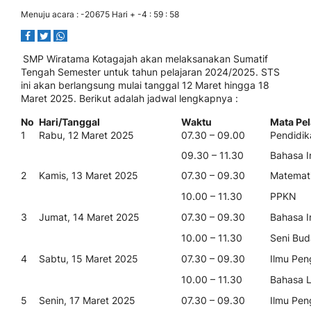
Menuju acara :
-20675
Hari +
-4
:
59
:
58
SMP Wiratama Kotagajah akan melaksanakan Sumatif
Tengah Semester untuk tahun pelajaran 2024/2025. STS
ini akan berlangsung mulai tanggal 12 Maret hingga 18
Maret 2025. Berikut adalah jadwal lengkapnya :
No
Hari/Tanggal
Waktu
Mata Pel
1
Rabu, 12 Maret 2025
07.30 – 09.00
Pendidik
09.30 – 11.30
Bahasa I
2
Kamis, 13 Maret 2025
07.30 – 09.30
Matemat
10.00 – 11.30
PPKN
3
Jumat, 14 Maret 2025
07.30 – 09.30
Bahasa I
10.00 – 11.30
Seni Bud
4
Sabtu, 15 Maret 2025
07.30 – 09.30
Ilmu Pen
10.00 – 11.30
Bahasa 
5
Senin, 17 Maret 2025
07.30 – 09.30
Ilmu Pen