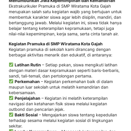
Menumbuhkan Jiwa Kepemimpinan dan Kemandirian
Ekstrakurikuler Pramuka di SMP Wiratama Kota Gajah
merupakan salah satu kegiatan wajib yang bertujuan untuk
membentuk karakter siswa agar lebih disiplin, mandiri, dan
bertanggung jawab. Melalui kegiatan ini, siswa tidak hanya
belajar tentang keterampilan kepramukaan, tetapi juga
nilai-nilai kepemimpinan, kerja sama, serta cinta tanah air.
Kegiatan Pramuka di SMP Wiratama Kota Gajah
Kegiatan pramuka di sekolah kami dirancang dengan
berbagai aktivitas menarik dan edukatif, di antaranya:
Latihan Rutin
– Setiap pekan, siswa mengikuti latihan
dengan materi dasar kepramukaan seperti baris-berbaris,
sandi, tali-temali, dan pertolongan pertama.
Perkemahan
– Kegiatan perkemahan baik di dalam
maupun luar sekolah untuk melatih kemandirian dan
kebersamaan.
Penjelajahan
– Kegiatan ini melatih keterampilan
navigasi dan ketahanan fisik siswa melalui kegiatan
outbond dan pencarian jejak.
Bakti Sosial
– Mengajarkan siswa tentang kepedulian
terhadap sesama melalui kegiatan sosial di lingkungan
sekitar.