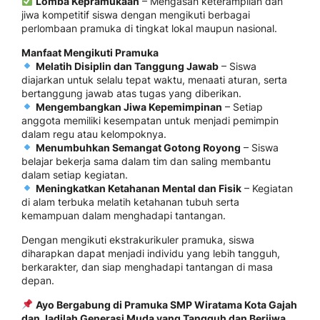
Lomba Kepramukaan
– Mengasah keterampilan dan
jiwa kompetitif siswa dengan mengikuti berbagai
perlombaan pramuka di tingkat lokal maupun nasional.
Manfaat Mengikuti Pramuka
Melatih Disiplin dan Tanggung Jawab
– Siswa
diajarkan untuk selalu tepat waktu, menaati aturan, serta
bertanggung jawab atas tugas yang diberikan.
Mengembangkan Jiwa Kepemimpinan
– Setiap
anggota memiliki kesempatan untuk menjadi pemimpin
dalam regu atau kelompoknya.
Menumbuhkan Semangat Gotong Royong
– Siswa
belajar bekerja sama dalam tim dan saling membantu
dalam setiap kegiatan.
Meningkatkan Ketahanan Mental dan Fisik
– Kegiatan
di alam terbuka melatih ketahanan tubuh serta
kemampuan dalam menghadapi tantangan.
Dengan mengikuti ekstrakurikuler pramuka, siswa
diharapkan dapat menjadi individu yang lebih tangguh,
berkarakter, dan siap menghadapi tantangan di masa
depan.
Ayo Bergabung di Pramuka SMP Wiratama Kota Gajah
dan Jadilah Generasi Muda yang Tangguh dan Berjiwa